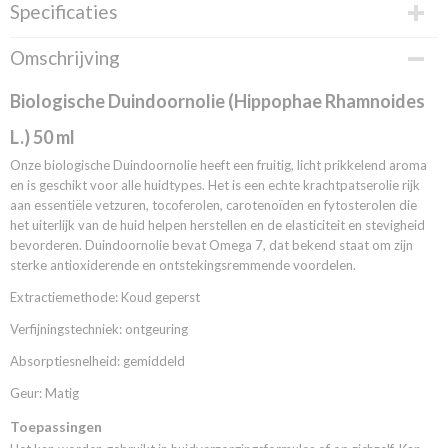
Specificaties
Productcode
Omschrijving
010140100
EAN code
Biologische Duindoornolie (Hippophae Rhamnoides
3800219795790
L.) 50 ml
Onze biologische Duindoornolie heeft een fruitig, licht prikkelend aroma
en is geschikt voor alle huidtypes. Het is een echte krachtpatserolie rijk
aan essentiële vetzuren, tocoferolen, carotenoïden en fytosterolen die
het uiterlijk van de huid helpen herstellen en de elasticiteit en stevigheid
bevorderen. Duindoornolie bevat Omega 7, dat bekend staat om zijn
sterke antioxiderende en ontstekingsremmende voordelen.
Extractiemethode: Koud geperst
Verfijningstechniek: ontgeuring
Absorptiesnelheid: gemiddeld
Geur: Matig
Toepassingen