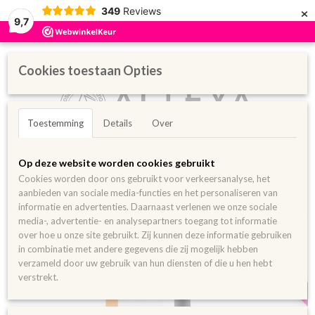
×
349
Reviews
9,7
Cookies toestaan Opties
Toestemming
Details
Over
Inloggen
Registreren
UW WINKELWAGEN
Op deze website worden cookies gebruikt
Geen producten
(0)
Cookies worden door ons gebruikt voor verkeersanalyse, het
aanbieden van sociale media-functies en het personaliseren van
Home
>
Pure oliën
>
Biologische Duindoornolie 50 ml
informatie en advertenties. Daarnaast verlenen we onze sociale
media-, advertentie- en analysepartners toegang tot informatie
over hoe u onze site gebruikt. Zij kunnen deze informatie gebruiken
Ook in 100ml
in combinatie met andere gegevens die zij mogelijk hebben
verzameld door uw gebruik van hun diensten of die u hen hebt
verstrekt.