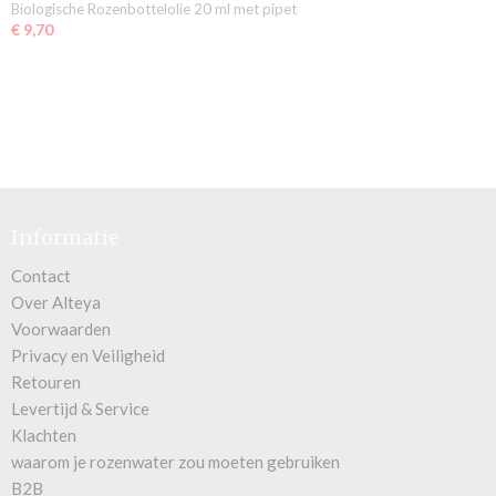
Biologische Rozenbottelolie 20 ml met pipet
€ 9,70
Informatie
Contact
Over Alteya
Voorwaarden
Privacy en Veiligheid
Retouren
Levertijd & Service
Klachten
waarom je rozenwater zou moeten gebruiken
B2B