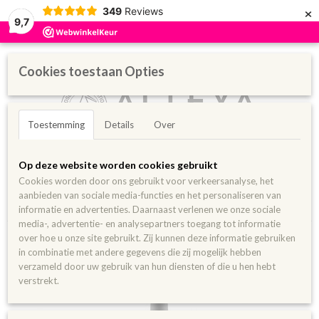
×
349
Reviews
9,7
Cookies toestaan Opties
Toestemming
Details
Over
Inloggen
Registreren
UW WINKELWAGEN
Op deze website worden cookies gebruikt
Geen producten
(0)
Cookies worden door ons gebruikt voor verkeersanalyse, het
aanbieden van sociale media-functies en het personaliseren van
Home
>
Pure oliën
>
Biologische Rozenbottelolie 20 ml met pipet
informatie en advertenties. Daarnaast verlenen we onze sociale
media-, advertentie- en analysepartners toegang tot informatie
over hoe u onze site gebruikt. Zij kunnen deze informatie gebruiken
in combinatie met andere gegevens die zij mogelijk hebben
verzameld door uw gebruik van hun diensten of die u hen hebt
verstrekt.