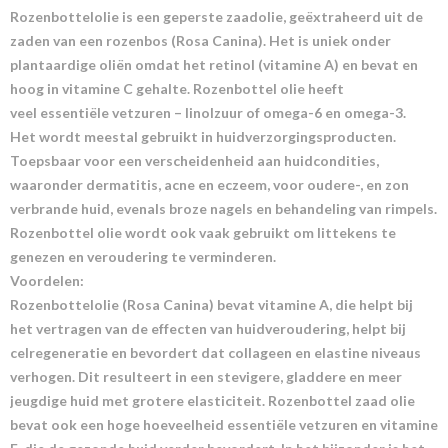
Rozenbottelolie is een geperste zaadolie, geëxtraheerd uit de
zaden van een rozenbos (Rosa Canina). Het is uniek onder
plantaardige oliën omdat het retinol (vitamine A) en bevat en
hoog in vitamine C gehalte. Rozenbottel olie heeft
veel essentiële vetzuren – linolzuur of omega-6 en omega-3.
Het wordt meestal gebruikt in huidverzorgingsproducten.
Toepsbaar voor een verscheidenheid aan huidcondities,
waaronder dermatitis, acne en eczeem, voor oudere-, en zon
verbrande huid, evenals broze nagels en behandeling van rimpels.
Rozenbottel olie wordt ook vaak gebruikt om littekens te
genezen en veroudering te verminderen.
Voordelen:
Rozenbottelolie (Rosa Canina) bevat vitamine A, die helpt bij
het vertragen van de effecten van huidveroudering, helpt bij
celregeneratie en bevordert dat collageen en elastine niveaus
verhogen. Dit resulteert in een stevigere, gladdere en meer
jeugdige huid met grotere elasticiteit. Rozenbottel zaad olie
bevat ook een hoge hoeveelheid essentiële vetzuren en vitamine