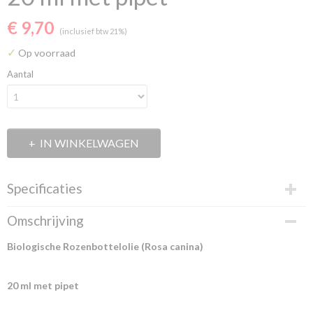
€ 9,70
(inclusief btw 21%)
✓
Op voorraad
Aantal
IN WINKELWAGEN
Specificaties
Productcode
Omschrijving
RHSFO
EAN code
Biologische Rozenbottelolie (Rosa canina)
3800219791778
20 ml met pipet