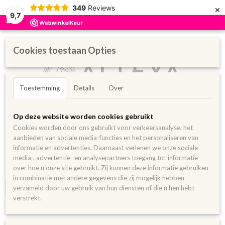
×
349
Reviews
9,7
Cookies toestaan Opties
Toestemming
Details
Over
Inloggen
Registreren
UW WINKELWAGEN
Op deze website worden cookies gebruikt
Geen producten
(0)
Cookies worden door ons gebruikt voor verkeersanalyse, het
aanbieden van sociale media-functies en het personaliseren van
Home
>
Pure oliën
>
Gezichtsolie
informatie en advertenties. Daarnaast verlenen we onze sociale
media-, advertentie- en analysepartners toegang tot informatie
over hoe u onze site gebruikt. Zij kunnen deze informatie gebruiken
Jojoba
in combinatie met andere gegevens die zij mogelijk hebben
verzameld door uw gebruik van hun diensten of die u hen hebt
Selecteer 1 of meerdere
verstrekt.
opties