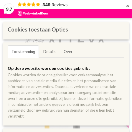
×
349
Reviews
9,7
Cookies toestaan Opties
Toestemming
Details
Over
Inloggen
Registreren
UW WINKELWAGEN
Op deze website worden cookies gebruikt
Geen producten
(0)
Cookies worden door ons gebruikt voor verkeersanalyse, het
aanbieden van sociale media-functies en het personaliseren van
Home
>
Pure oliën
>
Carrier/Basis olie
>
Biologische Buriti olie 50 ml
informatie en advertenties. Daarnaast verlenen we onze sociale
media-, advertentie- en analysepartners toegang tot informatie
over hoe u onze site gebruikt. Zij kunnen deze informatie gebruiken
Ook in 100ml
in combinatie met andere gegevens die zij mogelijk hebben
verzameld door uw gebruik van hun diensten of die u hen hebt
verstrekt.