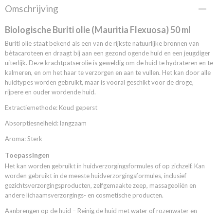
Productcode
Omschrijving
010140106
EAN code
Biologische Buriti olie (Mauritia Flexuosa) 50 ml
3800219795974
Buriti olie staat bekend als een van de rijkste natuurlijke bronnen van
bètacaroteen en draagt bij aan een gezond ogende huid en een jeugdiger
uiterlijk. Deze krachtpatserolie is geweldig om de huid te hydrateren en te
kalmeren, en om het haar te verzorgen en aan te vullen. Het kan door alle
huidtypes worden gebruikt, maar is vooral geschikt voor de droge,
rijpere en ouder wordende huid.
Extractiemethode: Koud geperst
Absorptiesnelheid: langzaam
Aroma: Sterk
Toepassingen
Het kan worden gebruikt in huidverzorgingsformules of op zichzelf. Kan
worden gebruikt in de meeste huidverzorgingsformules, inclusief
gezichtsverzorgingsproducten, zelfgemaakte zeep, massageoliën en
andere lichaamsverzorgings- en cosmetische producten.
Aanbrengen op de huid – Reinig de huid met water of rozenwater en