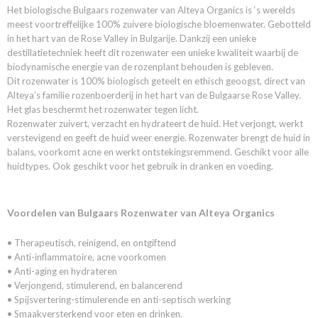
Netto gewicht
Het biologische Bulgaars rozenwater van Alteya Organics is ‘s werelds
0,12 Kg
meest voortreffelijke 100% zuivere biologische bloemenwater. Gebotteld
in het hart van de Rose Valley in Bulgarije. Dankzij een unieke
destillatietechniek heeft dit rozenwater een unieke kwaliteit waarbij de
biodynamische energie van de rozenplant behouden is gebleven.
Dit rozenwater is 100% biologisch geteelt en ethisch geoogst, direct van
Alteya’s familie rozenboerderij in het hart van de Bulgaarse Rose Valley.
Het glas beschermt het rozenwater tegen licht.
Rozenwater zuivert, verzacht en hydrateert de huid. Het verjongt, werkt
verstevigend en geeft de huid weer energie. Rozenwater brengt de huid in
balans, voorkomt acne en werkt ontstekingsremmend. Geschikt voor alle
huidtypes. Ook geschikt voor het gebruik in dranken en voeding.
Voordelen van Bulgaars Rozenwater van Alteya Organics
• Therapeutisch, reinigend, en ontgiftend
• Anti-inflammatoire, acne voorkomen
• Anti-aging en hydrateren
• Verjongend, stimulerend, en balancerend
• Spijsvertering-stimulerende en anti-septisch werking
• Smaakversterkend voor eten en drinken.