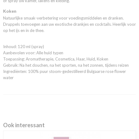
of spray uw kamer, lakens en kleding.
Koken
Natuurlijke smaak-verbetering voor voedingsmiddelen en dranken.
Druppels toevoegen aan uw exotische drankjes en cocktails. Heerlijk voor
op het ijs en in de thee.
Inhoud: 120 ml (spray)
Aanbevolen voor: Alle huid typen
Toepassing: Aromatherapie, Cosmetica, Haar, Huid, Koken
Gebruik: Na het douchen, na het sporten, na het zonnen, tijdens reizen
Ingrediënten: 100% puur stoom-gedestilleerd Bulgaarse rose flower
water
Ook interessant