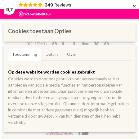
×
349
Reviews
9,7
Cookies toestaan Opties
Toestemming
Details
Over
Inloggen
Registreren
UW WINKELWAGEN
Op deze website worden cookies gebruikt
Geen producten
(0)
Cookies worden door ons gebruikt voor verkeersanalyse, het
aanbieden van sociale media-functies en het personaliseren van
Home
>
Rozen- en bloemenwater
>
Bulgaarse Roos (Rosa Damascena)
informatie en advertenties. Daarnaast verlenen we onze sociale
>
Biologisch Bulgaars Rozenwater Amber Glass Bottle 120 ml
media-, advertentie- en analysepartners toegang tot informatie
over hoe u onze site gebruikt. Zij kunnen deze informatie gebruiken
in combinatie met andere gegevens die zij mogelijk hebben
verzameld door uw gebruik van hun diensten of die u hen hebt
verstrekt.