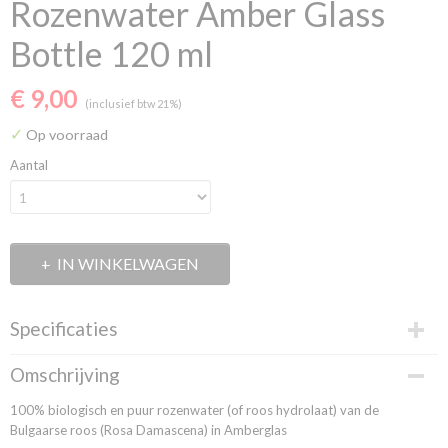
Rozenwater Amber Glass
Bottle 120 ml
€ 9,00
(inclusief btw 21%)
✓
Op voorraad
Aantal
IN WINKELWAGEN
Specificaties
Productcode
Omschrijving
ORW07A
100% biologisch en puur rozenwater (of roos hydrolaat) van de
EAN code
Bulgaarse roos (Rosa Damascena) in Amberglas
3800219794120