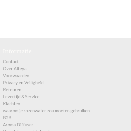
Informatie
Contact
Over Alteya
Voorwaarden
Privacy en Veiligheid
Retouren
Levertijd & Service
Klachten
waarom je rozenwater zou moeten gebruiken
B2B
Aroma Diffuser