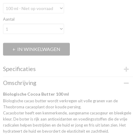
Aantal
IN WINKELWAGEN
Specificaties
Productcode
Omschrijving
010150001
EAN code
Biologische Cocoa Butter 100 ml
3800219792553
Biologische cacao butter wordt verkregen uit volle granen van de
Theobroma cacaoplant door koude persing.
Cacaoboter heeft een kenmerkende, aangename cacaogeur en bleekgele
kleur. De boter is rijk aan antioxidanten en voedingsstoffen die de vrije
radicalen helpen bestrijden en de huid er jong en fris uit laten zien. Het
hydrateert de huid en bevordert de elasticiteit en zachtheid.