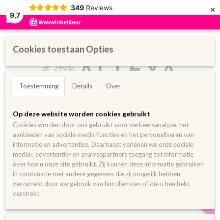
×
349
Reviews
9,7
Cookies toestaan Opties
Toestemming
Details
Over
Inloggen
Registreren
UW WINKELWAGEN
Op deze website worden cookies gebruikt
Geen producten
(0)
Cookies worden door ons gebruikt voor verkeersanalyse, het
aanbieden van sociale media-functies en het personaliseren van
Home
>
Pure oliën
>
Carrier/Basis olie
>
Biologische Cocoa Butter
informatie en advertenties. Daarnaast verlenen we onze sociale
100 ml
media-, advertentie- en analysepartners toegang tot informatie
over hoe u onze site gebruikt. Zij kunnen deze informatie gebruiken
in combinatie met andere gegevens die zij mogelijk hebben
Ook 200/350ml
verzameld door uw gebruik van hun diensten of die u hen hebt
verstrekt.