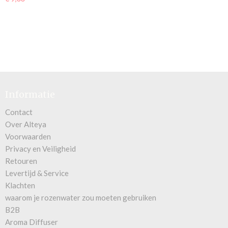
Informatie
Contact
Over Alteya
Voorwaarden
Privacy en Veiligheid
Retouren
Levertijd & Service
Klachten
waarom je rozenwater zou moeten gebruiken
B2B
Aroma Diffuser