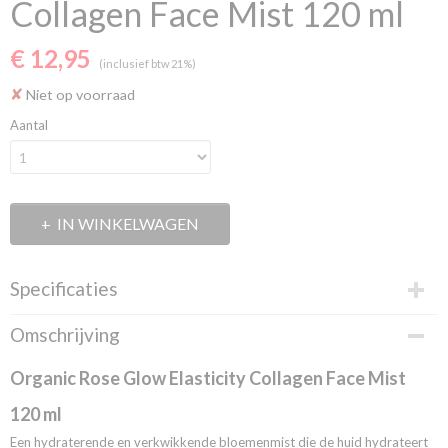
Collagen Face Mist 120 ml
€ 12,95
(inclusief btw 21%)
✘
Niet op voorraad
Aantal
IN WINKELWAGEN
Specificaties
Productcode
Omschrijving
010180016
EAN code
Organic Rose Glow Elasticity Collagen Face Mist
3800219796322
120 ml
Een hydraterende en verkwikkende bloemenmist die de huid hydrateert