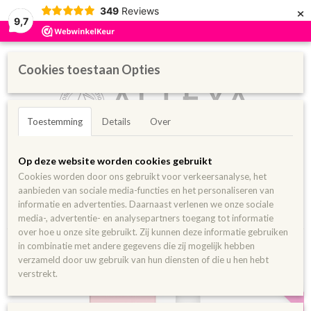
×
349
Reviews
9,7
Cookies toestaan Opties
Toestemming
Details
Over
Inloggen
Registreren
UW WINKELWAGEN
Op deze website worden cookies gebruikt
Geen producten
(0)
Cookies worden door ons gebruikt voor verkeersanalyse, het
aanbieden van sociale media-functies en het personaliseren van
Home
>
Huidverzorging
>
Lichaamsverzorging
>
Organic Rose Glow
informatie en advertenties. Daarnaast verlenen we onze sociale
Elasticity Collagen Face Mist 120 ml
media-, advertentie- en analysepartners toegang tot informatie
over hoe u onze site gebruikt. Zij kunnen deze informatie gebruiken
in combinatie met andere gegevens die zij mogelijk hebben
verzameld door uw gebruik van hun diensten of die u hen hebt
Nieuw
verstrekt.