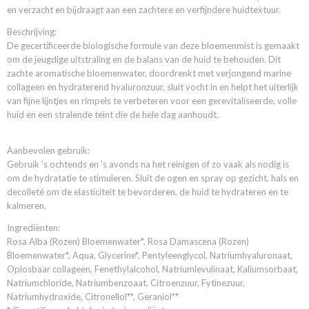
en verzacht en bijdraagt ​​aan een zachtere en verfijndere huidtextuur.
Beschrijving:
De gecertificeerde biologische formule van deze bloemenmist is gemaakt
om de jeugdige uitstraling en de balans van de huid te behouden. Dit
zachte aromatische bloemenwater, doordrenkt met verjongend marine
collageen en hydraterend hyaluronzuur, sluit vocht in en helpt het uiterlijk
van fijne lijntjes en rimpels te verbeteren voor een gerevitaliseerde, volle
huid en een stralende teint die de hele dag aanhoudt.
Aanbevolen gebruik:
Gebruik 's ochtends en 's avonds na het reinigen of zo vaak als nodig is
om de hydratatie te stimuleren. Sluit de ogen en spray op gezicht, hals en
decolleté om de elasticiteit te bevorderen, de huid te hydrateren en te
kalmeren.
Ingrediënten:
Rosa Alba (Rozen) Bloemenwater*, Rosa Damascena (Rozen)
Bloemenwater*, Aqua, Glycerine*, Pentyleenglycol, Natriumhyaluronaat,
Oplosbaar collageen, Fenethylalcohol, Natriumlevulinaat, Kaliumsorbaat,
Natriumchloride, Natriumbenzoaat, Citroenzuur, Fytinezuur,
Natriumhydroxide, Citronellol**, Geraniol**