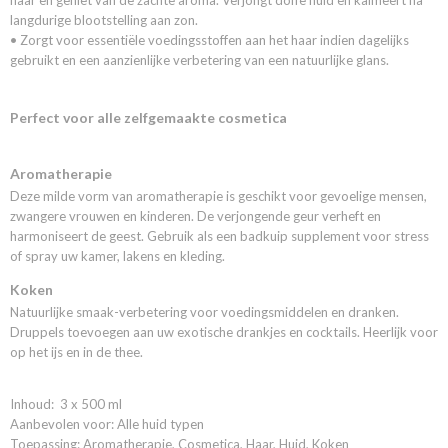
haar en geniet van de zachte aroma. Verjongt doffe huid en kalmeert na
langdurige blootstelling aan zon.
• Zorgt voor essentiële voedingsstoffen aan het haar indien dagelijks
gebruikt en een aanzienlijke verbetering van een natuurlijke glans.
Perfect voor alle zelfgemaakte cosmetica
Aromatherapie
Deze milde vorm van aromatherapie is geschikt voor gevoelige mensen,
zwangere vrouwen en kinderen. De verjongende geur verheft en
harmoniseert de geest. Gebruik als een badkuip supplement voor stress
of spray uw kamer, lakens en kleding.
Koken
Natuurlijke smaak-verbetering voor voedingsmiddelen en dranken.
Druppels toevoegen aan uw exotische drankjes en cocktails. Heerlijk voor
op het ijs en in de thee.
Inhoud: 3 x 500 ml
Aanbevolen voor: Alle huid typen
Toepassing: Aromatherapie, Cosmetica, Haar, Huid, Koken