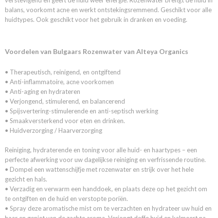
verstevigend en geeft de huid weer energie. Rozenwater brengt de huid in
balans, voorkomt acne en werkt ontstekingsremmend. Geschikt voor alle
huidtypes. Ook geschikt voor het gebruik in dranken en voeding.
Voordelen van Bulgaars Rozenwater van Alteya Organics
• Therapeutisch, reinigend, en ontgiftend
• Anti-inflammatoire, acne voorkomen
• Anti-aging en hydrateren
• Verjongend, stimulerend, en balancerend
• Spijsvertering-stimulerende en anti-septisch werking
• Smaakversterkend voor eten en drinken.
• Huidverzorging / Haarverzorging
Reiniging, hydraterende en toning voor alle huid- en haartypes – een
perfecte afwerking voor uw dagelijkse reiniging en verfrissende routine.
• Dompel een wattenschijfje met rozenwater en strijk over het hele
gezicht en hals.
• Verzadig en verwarm een handdoek, en plaats deze op het gezicht om
te ontgiften en de huid en verstopte poriën.
• Spray deze aromatische mist om te verzachten en hydrateer uw huid en