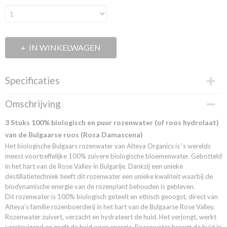
IN WINKELWAGEN
Specificaties
Productcode
Omschrijving
3PKRW5
EAN code
3 Stuks 100% biologisch en puur rozenwater (of roos hydrolaat)
6013836810891
van de Bulgaarse roos (Rosa Damascena)
Het biologische Bulgaars rozenwater van Alteya Organics is ‘s werelds
meest voortreffelijke 100% zuivere biologische bloemenwater. Gebotteld
in het hart van de Rose Valley in Bulgarije. Dankzij een unieke
destillatietechniek heeft dit rozenwater een unieke kwaliteit waarbij de
biodynamische energie van de rozenplant behouden is gebleven.
Dit rozenwater is 100% biologisch geteelt en ethisch geoogst, direct van
Alteya’s familie rozenboerderij in het hart van de Bulgaarse Rose Valley.
Rozenwater zuivert, verzacht en hydrateert de huid. Het verjongt, werkt