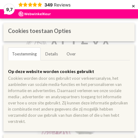
×
349
Reviews
9,7
Cookies toestaan Opties
Toestemming
Details
Over
Inloggen
Registreren
UW WINKELWAGEN
Op deze website worden cookies gebruikt
Geen producten
(0)
Cookies worden door ons gebruikt voor verkeersanalyse, het
aanbieden van sociale media-functies en het personaliseren van
Home
>
Aanbiedingen
>
3 pak Biologisch Bulgaars Rozenwater 500
informatie en advertenties. Daarnaast verlenen we onze sociale
ml
media-, advertentie- en analysepartners toegang tot informatie
over hoe u onze site gebruikt. Zij kunnen deze informatie gebruiken
in combinatie met andere gegevens die zij mogelijk hebben
verzameld door uw gebruik van hun diensten of die u hen hebt
verstrekt.